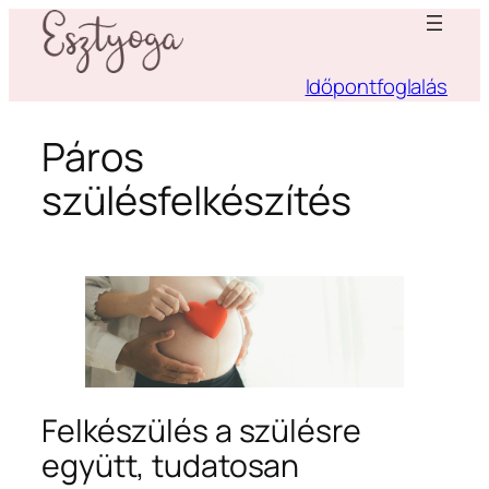
Ugrás
a
tartalomhoz
Időpontfoglalás
Páros
szülésfelkészítés
Felkészülés a szülésre
együtt, tudatosan