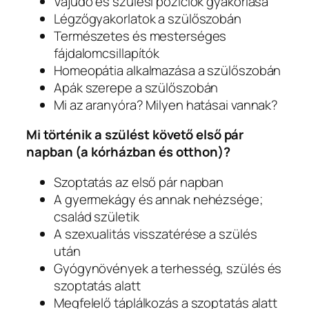
Vajúdó és szülési pozíciók gyakorlása
Légzőgyakorlatok a szülőszobán
Természetes és mesterséges
fájdalomcsillapítók
Homeopátia alkalmazása a szülőszobán
Apák szerepe a szülőszobán
Mi az aranyóra? Milyen hatásai vannak?
Mi történik a szülést követő első pár
napban (a kórházban és otthon)?
Szoptatás az első pár napban
A gyermekágy és annak nehézsége;
család születik
A szexualitás visszatérése a szülés
után
Gyógynövények a terhesség, szülés és
szoptatás alatt
Megfelelő táplálkozás a szoptatás alatt