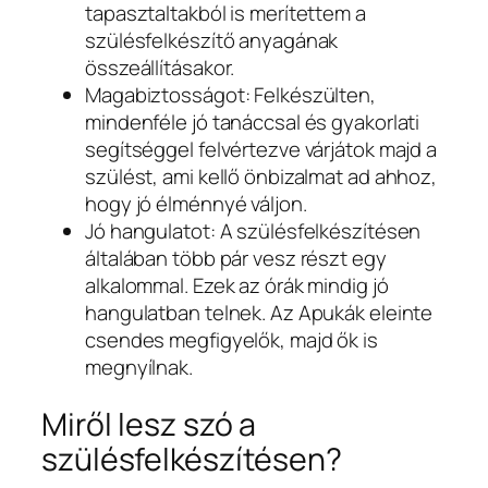
tapasztaltakból is merítettem a
szülésfelkészítő anyagának
összeállításakor.
Magabiztosságot: Felkészülten,
mindenféle jó tanáccsal és gyakorlati
segítséggel felvértezve várjátok majd a
szülést, ami kellő önbizalmat ad ahhoz,
hogy jó élménnyé váljon.
Jó hangulatot: A szülésfelkészítésen
általában több pár vesz részt egy
alkalommal. Ezek az órák mindig jó
hangulatban telnek. Az Apukák eleinte
csendes megfigyelők, majd ők is
megnyílnak.
Miről lesz szó a
szülésfelkészítésen?